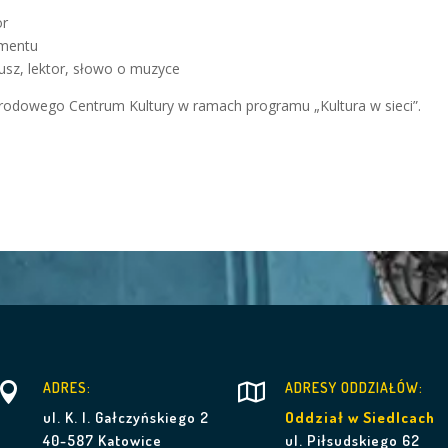
or
umentu
usz, lektor, słowo o muzyce
odowego Centrum Kultury w ramach programu „Kultura w sieci”.

ADRES:
ADRESY ODDZIAŁÓW:

ul. K. I. Gałczyńskiego 2
Oddział w Siedlcach
40-587 Katowice
ul. Piłsudskiego 62