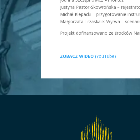
Justyna Pastor-Skowrońska – rejestrat
Michał Klepacki – przygotowanie instr
Małgorzata Trzaskalik-Wyrwa – scenari
Projekt dofinansowano ze środków Nar
ZOBACZ WIDEO
(YouTube)