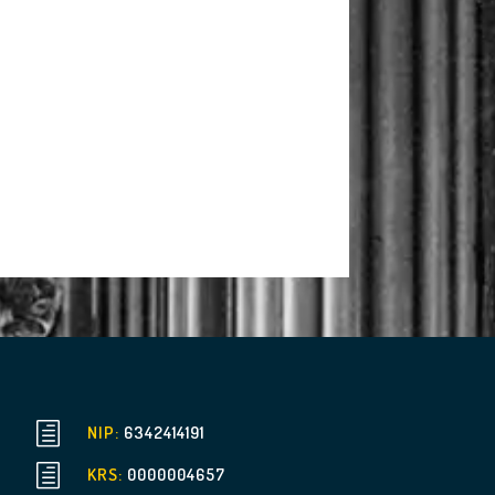
h
NIP:
6342414191
h
KRS:
0000004657