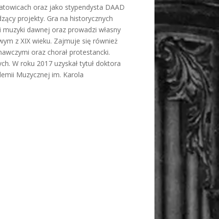
Katowicach oraz jako stypendysta DAAD
zący projekty. Gra na historycznych
mi muzyki dawnej oraz prowadzi własny
wym z XIX wieku. Zajmuje się również
awczymi oraz chorał protestancki.
ch. W roku 2017 uzyskał tytuł doktora
demii Muzycznej im. Karola