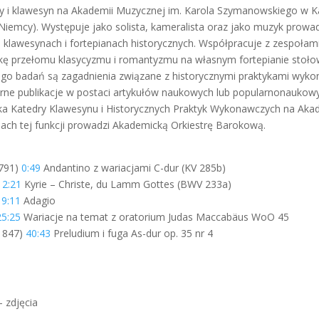
ny i klawesyn na Akademii Muzycznej im. Karola Szymanowskiego w 
iemcy). Występuje jako solista, kameralista oraz jako muzyk prowad
 klawesynach i fortepianach historycznych. Współpracuje z zespoła
ykę przełomu klasycyzmu i romantyzmu na własnym fortepianie stoło
go badań są zagadnienia związane z historycznymi praktykami wykon
rne publikacje w postaci artykułów naukowych lub popularnonaukowy
nika Katedry Klawesynu i Historycznych Praktyk Wykonawczych na Aka
h tej funkcji prowadzi Akademicką Orkiestrę Barokową.
791)
0:49
Andantino z wariacjami C-dur (KV 285b)
12:21
Kyrie – Christe, du Lamm Gottes (BWV 233a)
19:11
Adagio
25:25
Wariacje na temat z oratorium Judas Maccabäus WoO 45
1847)
40:43
Preludium i fuga As-dur op. 35 nr 4
u
– zdjęcia