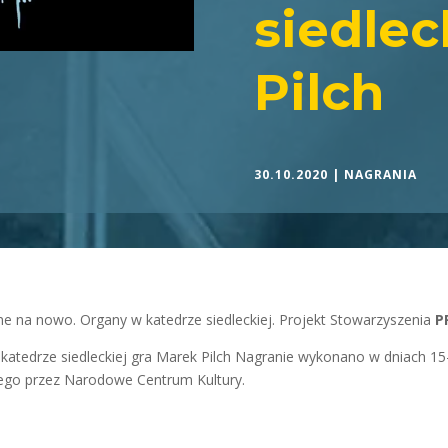
siedlec
Pilch
30.10.2020
|
NAGRANIA
ne na nowo. Organy w katedrze siedleckiej. Projekt Stowarzyszenia
P
atedrze siedleckiej gra Marek Pilch Nagranie wykonano w dniach 15
nego przez Narodowe Centrum Kultury.