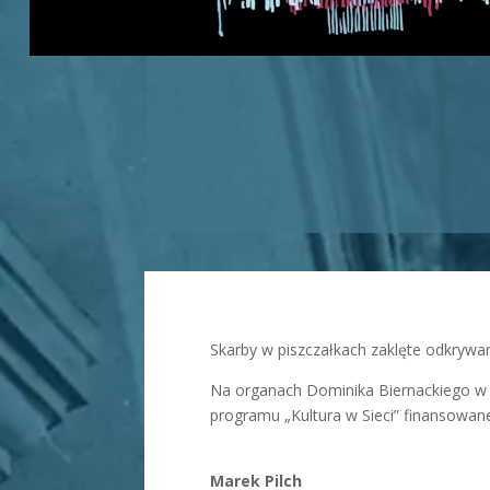
Skarby w piszczałkach zaklęte odkrywa
Na organach Dominika Biernackiego w k
programu „Kultura w Sieci” finansowa
Marek Pilch