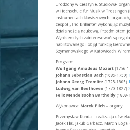
Urodzony w Cieszynie. Studiował orga
w Hochschule für Musik w Trossingen (N
instrumentach klawiszowych: organach,
zespół „Trio Brillante” wykonując muz
działalnością naukową. Przedmiotem je
Wynikiem tych zainteresowań są regula
habilitowanego i objął funkcję kierow
Szymanowskiego w Katowicach. W ramac
Program:
Wolfgang Amadeus Mozart
(1756-1
Johann Sebastian Bach
(1685-1750)
Johann Georg Tromlitz
(1725-1805)
Ludwig van Beethoven
(1770-1827)
Felix Mendelssohn Bartholdy
(1809-
Wykonawca:
Marek Pilch
– organy
Przemysław Kunda – realizacja dźwięk
Jacek Flis, Jakub Garbacz, Marcin Loga 
Joanna Szczęsnowicz – montaż