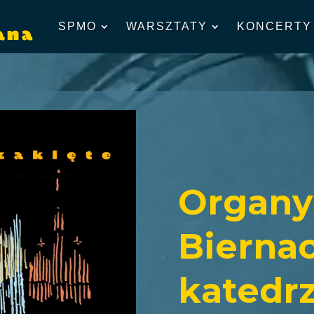
SPMO
WARSZTATY
KONCERTY
Organy
Bierna
katedr