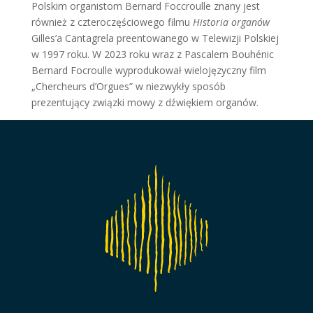
Polskim organistom Bernard Foccroulle znany jest
również z czteroczęściowego filmu
Historia organów
Gilles’a Cantagrela preentowanego w Telewizji Polskiej
w 1997 roku. W 2023 roku wraz z Pascalem Bouhénic
Bernard Focroulle wyprodukował wielojęzyczny film
„Chercheurs d’Orgues” w niezwykły sposób
prezentujący związki mowy z dźwiękiem organów.