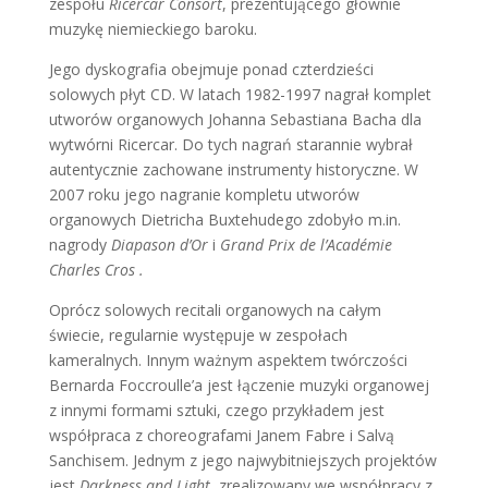
zespołu
Ricercar Consort
, prezentującego głównie
muzykę niemieckiego baroku.
Jego dyskografia obejmuje ponad czterdzieści
solowych płyt CD. W latach 1982-1997 nagrał komplet
utworów organowych Johanna Sebastiana Bacha dla
wytwórni Ricercar. Do tych nagrań starannie wybrał
autentycznie zachowane instrumenty historyczne. W
2007 roku jego nagranie kompletu utworów
organowych Dietricha Buxtehudego zdobyło m.in.
nagrody
Diapason d’Or
i
Grand Prix de l’Académie
Charles Cros .
Oprócz solowych recitali organowych na całym
świecie, regularnie występuje w zespołach
kameralnych. Innym ważnym aspektem twórczości
Bernarda Foccroulle’a jest łączenie muzyki organowej
z innymi formami sztuki, czego przykładem jest
współpraca z choreografami Janem Fabre i Salvą
Sanchisem. Jednym z jego najwybitniejszych projektów
jest
Darkness and Light
, zrealizowany we współpracy z