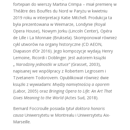
fortepian do wierszy Martina Crimpa – miał premierę w
Théâtre des Bouffes du Nord w Paryżu w kwietniu
2019 roku w interpretacji Katie Mitchell. Produkcja ta
była prezentowana w Weimarze, Londynie (Royal
Opera House), Nowym Jorku (Lincoln Center), Opéra
de Lille i La Monnaie (Bruksela). Skomponował również
cykl utworów na organy historyczne (CD AEON,
Diapason d’Or 2016). Jego kompozycje wydają Henry
Lemoine, Ricordi i Doblinger. Jest autorem książki
„
Narodziny jednostki w sztuce”
(Grasset, 2003),
napisanej we współpracy z Robertem Legrosem i
Tzvetanem Todorovem. Opublikował również dwie
książki z wywiadami:
Między namiętnością a oporem
(Labor, 2005) oraz
Bringing Opera to Life: An Art That
Gives Meaning to the World
(Actes Sud, 2018).
Bernard Foccroulle posiada
tytuł doktora honoris
causa
Uniwersytetu w Montrealu i Uniwersytetu Aix-
Marseille.