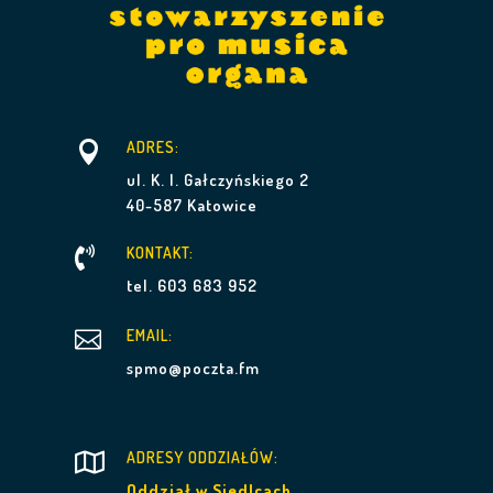

ADRES:
ul. K. I. Gałczyńskiego 2
40-587 Katowice
KONTAKT:

tel. 603 683 952

EMAIL:
spmo@poczta.fm
ADRESY ODDZIAŁÓW:

Oddział w Siedlcach