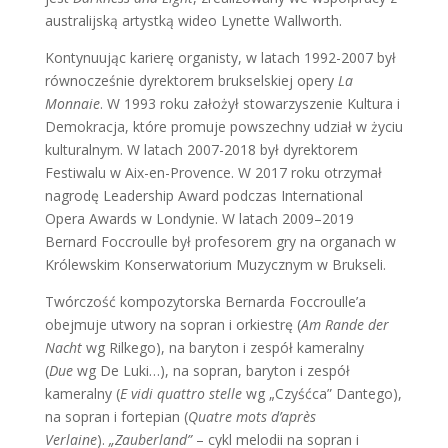
australijską artystką wideo Lynette Wallworth.
Kontynuując karierę organisty, w latach 1992-2007 był
równocześnie dyrektorem brukselskiej opery
La
Monnaie
. W 1993 roku założył stowarzyszenie Kultura i
Demokracja, które promuje powszechny udział w życiu
kulturalnym. W latach 2007-2018 był dyrektorem
Festiwalu w Aix-en-Provence. W 2017 roku otrzymał
nagrodę Leadership Award podczas International
Opera Awards w Londynie. W latach 2009–2019
Bernard Foccroulle był profesorem gry na organach w
Królewskim Konserwatorium Muzycznym w Brukseli.
Twórczość kompozytorska Bernarda Foccroulle’a
obejmuje utwory na sopran i orkiestrę (
Am Rande der
Nacht
wg Rilkego), na baryton i zespół kameralny
(
Due
wg De Luki…), na sopran, baryton i zespół
kameralny (
E vidi quattro stelle
wg „Czyśćca” Dantego),
na sopran i fortepian (
Quatre mots d’après
Verlaine
).
„Zauberland”
– cykl melodii na sopran i