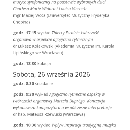
muzyce symfonicznej na podstawie wybranych dzieł
Charlesa-Marie Widora i Louisa Vierne’a
mgr Maciej Wota (Uniwersytet Muzyczny Fryderyka
Chopina)
godz. 17:15
wykład
Thierry Escaich: twórczość
organowa w aspekcie agogiczno-rytmicznym
dr Łukasz Kołakowski (Akademia Muzyczna im. Karola
Lipińskiego we Wrocławiu)
godz. 18:30
kolacja
Sobota, 26 września 2026
godz. 8:30
śniadanie
godz. 9:30
wykład
Agogiczno-rytmiczne aspekty w
twórczości organowej Marcela Duprégo. Koncepcja
wykonawcza kompozytora a współczesne interpretacje
dr hab. Mateusz Rzewuski (Warszawa)
godz. 10:30
wykład
Wpływ inspiracji tradycyjną muzyką