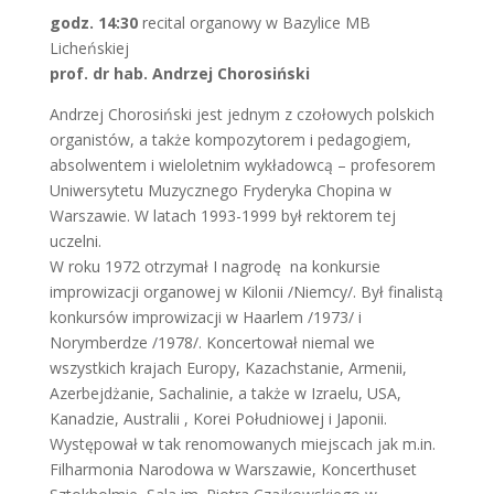
godz. 14:30
recital organowy w Bazylice MB
Licheńskiej
prof. dr hab. Andrzej Chorosiński
Andrzej Chorosiński jest jednym z czołowych polskich
organistów, a także kompozytorem i pedagogiem,
absolwentem i wieloletnim wykładowcą – profesorem
Uniwersytetu Muzycznego Fryderyka Chopina w
Warszawie. W latach 1993-1999 był rektorem tej
uczelni.
W roku 1972 otrzymał I nagrodę na konkursie
improwizacji organowej w Kilonii /Niemcy/. Był finalistą
konkursów improwizacji w Haarlem /1973/ i
Norymberdze /1978/. Koncertował niemal we
wszystkich krajach Europy, Kazachstanie, Armenii,
Azerbejdżanie, Sachalinie, a także w Izraelu, USA,
Kanadzie, Australii , Korei Południowej i Japonii.
Występował w tak renomowanych miejscach jak m.in.
Filharmonia Narodowa w Warszawie, Koncerthuset