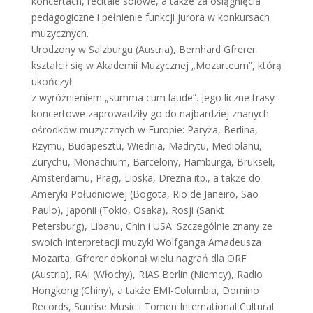
koncertach, recitale solowe, a także za osiągnięcia
pedagogiczne i pełnienie funkcji jurora w konkursach
muzycznych.
Urodzony w Salzburgu (Austria), Bernhard Gfrerer
kształcił się w Akademii Muzycznej „Mozarteum”, którą
ukończył
z wyróżnieniem „summa cum laude”. Jego liczne trasy
koncertowe zaprowadziły go do najbardziej znanych
ośrodków muzycznych w Europie: Paryża, Berlina,
Rzymu, Budapesztu, Wiednia, Madrytu, Mediolanu,
Zurychu, Monachium, Barcelony, Hamburga, Brukseli,
Amsterdamu, Pragi, Lipska, Drezna itp., a także do
Ameryki Południowej (Bogota, Rio de Janeiro, Sao
Paulo), Japonii (Tokio, Osaka), Rosji (Sankt
Petersburg), Libanu, Chin i USA. Szczególnie znany ze
swoich interpretacji muzyki Wolfganga Amadeusza
Mozarta, Gfrerer dokonał wielu nagrań dla ORF
(Austria), RAI (Włochy), RIAS Berlin (Niemcy), Radio
Hongkong (Chiny), a także EMI-Columbia, Domino
Records, Sunrise Music i Tomen International Cultural