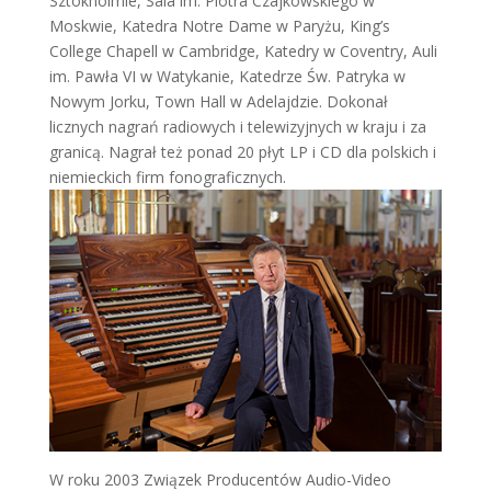
Sztokholmie, Sala im. Piotra Czajkowskiego w
Moskwie, Katedra Notre Dame w Paryżu, King’s
College Chapell w Cambridge, Katedry w Coventry, Auli
im. Pawła VI w Watykanie, Katedrze Św. Patryka w
Nowym Jorku, Town Hall w Adelajdzie. Dokonał
licznych nagrań radiowych i telewizyjnych w kraju i za
granicą. Nagrał też ponad 20 płyt LP i CD dla polskich i
niemieckich firm fonograficznych.
W roku 2003 Związek Producentów Audio-Video