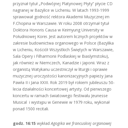
przyznał tytuł „Podwójnej Platynowej Płyty” płycie CD
nagranej w Bazylice w Licheniu. W latach 1993-1999
sprawował godność rektora Akademii Muzycznej im
F.Chopina w Warszawie. W roku 2008 otrzymał tytuł
Doktora Honoris Causa w Keimyung University w
Południowej Korei. Jest autorem licznych projektów w
zakresie budownictwa organowego w Polsce (Bazylika
w Licheniu, Kościół Wszystkich Świętych w Warszawie,
Sala Opery i Filharmonii Podlaskiej w Biaslymstoku),
jak również w Niemczech, Kanadzie i Japonii. Wraz z
organistą Watykanu uczestniczył w liturgii i oprawie
muzycznej uroczystości kanonizacyjnych papieży Jana
Pawła II i Jana XXIII. Rok 2019 był rokiem jubileuszu 50-
lecia działalności koncertowej artysty. Od pierwszego
koncertu w ramach światowego festiwalu Jeunesse
Musical i występu w Genewie w 1979 roku, wykonał
ponad 1500 recitali.
godz. 16:15
wykład
Agogika we francuskiej organowej