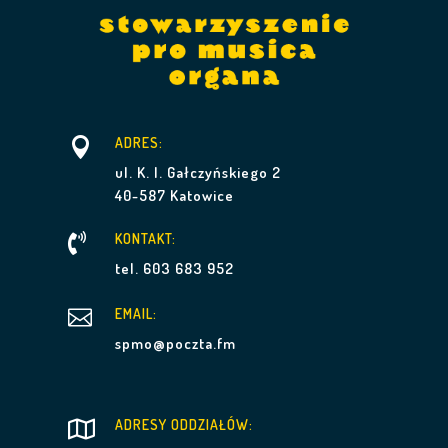

ADRES:
ul. K. I. Gałczyńskiego 2
40-587 Katowice
KONTAKT:

tel. 603 683 952

EMAIL:
spmo@poczta.fm
ADRESY ODDZIAŁÓW:
