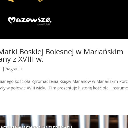
Matki Boskiej Bolesnej w Mariańskim
ny z XVIII w.
1
|
nagrania
ianego kościoła Zgromadzenia Księży Marianów w Mariańskim Por
 w połowie XVIII wieku. Film prezentuje historię kościoła i instrume