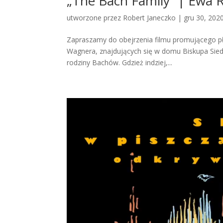
„The Bach Family” | Ewa 
utworzone przez
Robert Janeczko
|
gru 30, 202
Zapraszamy do obejrzenia filmu promującego pł
Wagnera, znajdujących się w domu Biskupa Sie
rodziny Bachów. Gdzież indziej,...