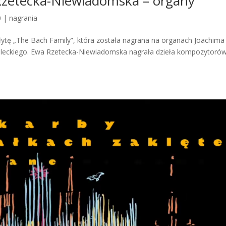
Rzetecka-Niewiadomska – organy
0
|
nagrania
ytę „The Bach Family”, która została nagrana na organach Joachima
dleckiego. Ewa Rzetecka-Niewiadomska nagrała dzieła kompozytorów