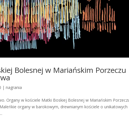
kiej Bolesnej w Mariańskim Porzeczu 
rwa
0
|
nagrania
wo. Organy w kościele Matki Boskiej Bolesnej w Mariańskim Porzecz
aleńkie organy w barokowym, drewnianym kościele o unikatowych
..