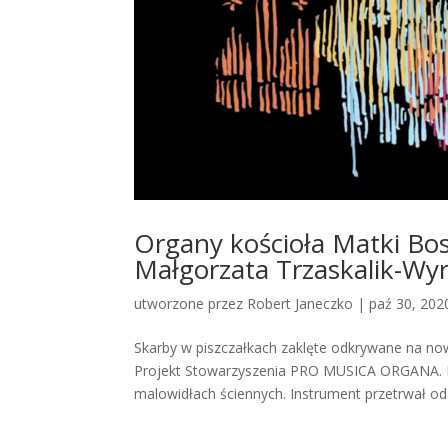
Organy kościoła Matki Bos
Małgorzata Trzaskalik-Wy
utworzone przez
Robert Janeczko
|
paź 30, 202
Skarby w piszczałkach zaklęte odkrywane na no
Projekt Stowarzyszenia PRO MUSICA ORGANA. M
malowidłach ściennych. Instrument przetrwał od.