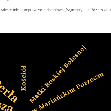
Adeste fideles improwizacja chorałowa (fragmenty) 3 października 2