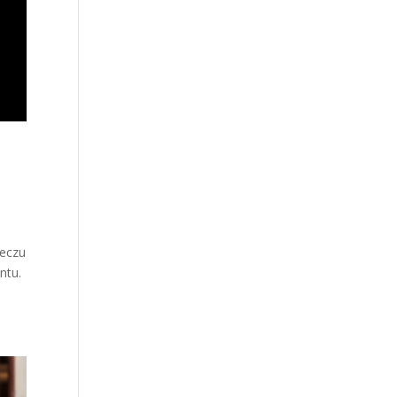
zeczu
ntu.