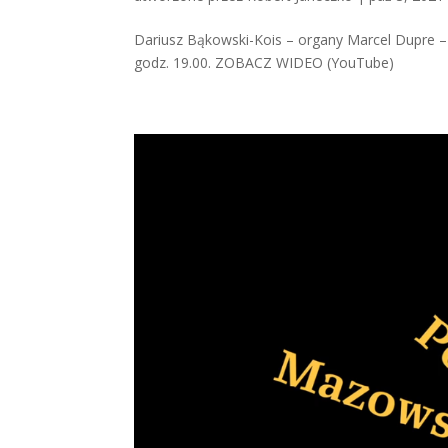
Dariusz Bąkowski-Kois – organy Marcel Dupre – 
godz. 19.00. ZOBACZ WIDEO (YouTube)