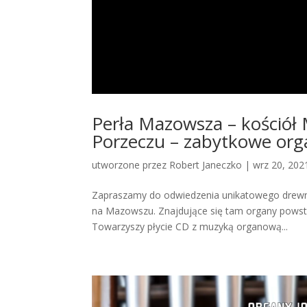
Perła Mazowsza – kościół 
Porzeczu – zabytkowe orga
utworzone przez
Robert Janeczko
|
wrz 20, 202
Zapraszamy do odwiedzenia unikatowego drewn
na Mazowszu. Znajdujące się tam organy powstały
Towarzyszy płycie CD z muzyką organową...