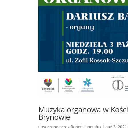
Muzyka organowa w Koście
Brynowie
utworzone przez
Robert Janeczko
|
paź 3, 2021